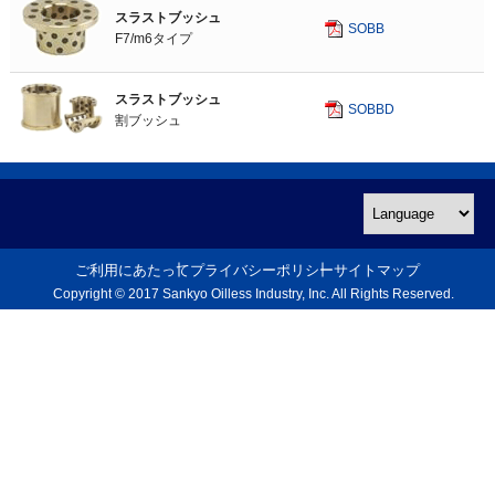
スラストブッシュ
球面ブッシュ
SOBB
F7/m6タイプ
球面ブッシュユニット
絶縁ブッシュ ワッシャ
スラストブッシュ
ドライスタ
SOBBD
割ブッシュ
プレート 銅合金タイプ
プレート 高面圧タイプ
プレート FCタイプ
プレート スチールタイプ
プレート 焼結タイプ
ご利用にあたって
プライバシーポリシー
サイトマップ
スライドガイド
Copyright © 2017 Sankyo Oilless Industry, Inc. All Rights Reserved.
特殊銅合金形状鋳物
樹脂金型用標準部品