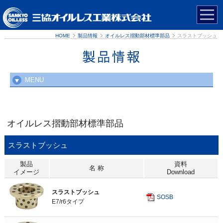
HOME
製品情報
オイルレス摺動部材標準部品
スラストブッシュ
MENU
新製品ダイジェスト
プレス金型用標準部品
オイルレス摺動部材標準部品
オイルレス摺動部材標準部品
スラストブッシュ
製品
資料
各種資料のダウンロード
名 称
イメージ
Download
ブッシュ
スラストブッシュ
ワッシャ
SOSB
E7/r6タイプ
水中用ブッシュ
スラストブッシュ